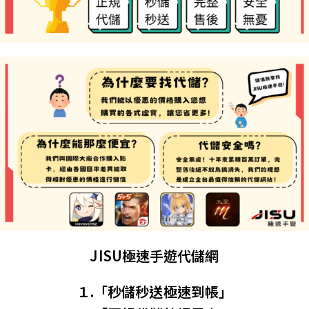
JISU極速手遊代儲網
１.「秒儲秒送極速到帳」