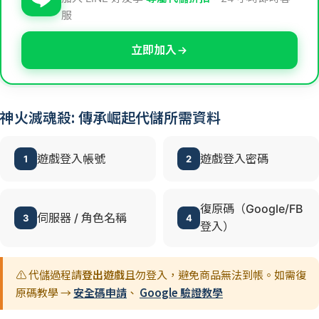
服
立即加入
神火滅魂殺: 傳承崛起代儲所需資料
遊戲登入帳號
遊戲登入密碼
1
2
復原碼（Google/FB
伺服器 / 角色名稱
3
4
登入）
⚠️ 代儲過程請
登出遊戲
且勿登入，避免商品無法到帳。如需復
原碼教學 →
安全碼申請
、
Google 驗證教學