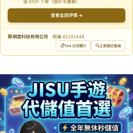
過 8591 下單（額外手續費）
查看全部評價 →
🏢
網雲科技有限公司
統編 82351448
📋
🔍
104 公司簡介
工商登記查詢