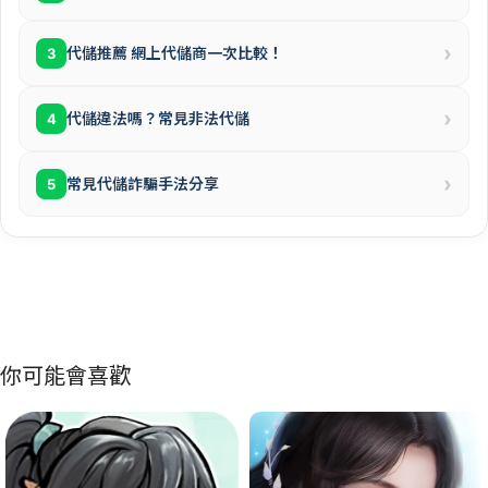
›
代儲推薦 網上代儲商一次比較！
3
›
代儲違法嗎？常見非法代儲
4
›
常見代儲詐騙手法分享
5
你可能會喜歡