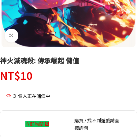
點擊放大
神火滅魂殺: 傳承崛起 儲值
NT$
10
3
個人正在儲值中
購買 / 找不到遊戲請直
立即詢問
接詢問