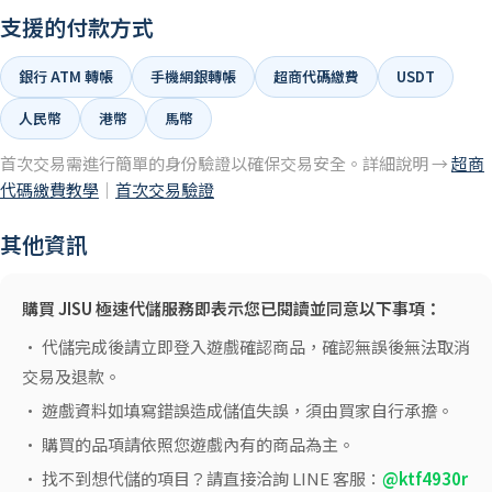
支援的付款方式
銀行 ATM 轉帳
手機網銀轉帳
超商代碼繳費
USDT
人民幣
港幣
馬幣
首次交易需進行簡單的身份驗證以確保交易安全。詳細說明 →
超商
代碼繳費教學
｜
首次交易驗證
其他資訊
購買 JISU 極速代儲服務即表示您已閱讀並同意以下事項：
• 代儲完成後請立即登入遊戲確認商品，確認無誤後無法取消
交易及退款。
• 遊戲資料如填寫錯誤造成儲值失誤，須由買家自行承擔。
• 購買的品項請依照您遊戲內有的商品為主。
• 找不到想代儲的項目？請直接洽詢 LINE 客服：
@ktf4930r