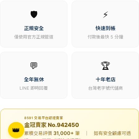
🛡️
⚡
正規安全
快速到帳
僅使用官方正規管道
付款後最快 5 分鐘
💬
🏆
全年無休
十年老店
LINE 即時回覆
台灣老字號代儲商
8591 交易平台認證賣家
金冠賣家 No.942450
👑
31,000+
累積交易評價
筆 ｜ 如有安全顧慮可透