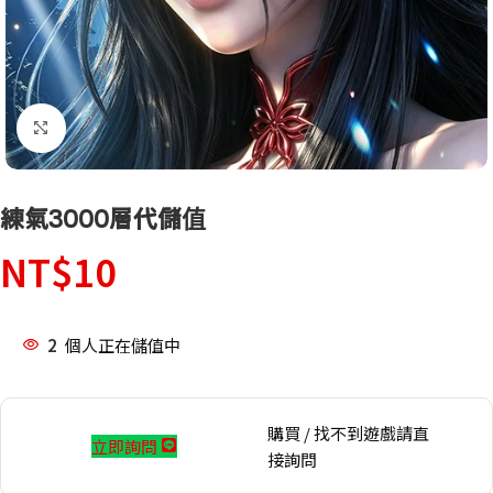
點擊放大
練氣3000層代儲值
NT$
10
2
個人正在儲值中
購買 / 找不到遊戲請直
立即詢問
接詢問