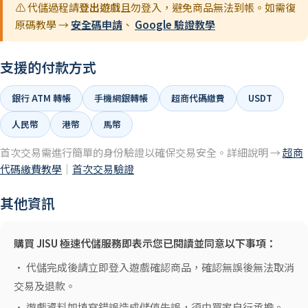
⚠️ 代儲過程請
登出遊戲
且勿登入，避免商品無法到帳。如需復
原碼教學 →
安全碼申請
、
Google 驗證教學
支援的付款方式
銀行 ATM 轉帳
手機網銀轉帳
超商代碼繳費
USDT
人民幣
港幣
馬幣
首次交易需進行簡單的身份驗證以確保交易安全。詳細說明 →
超商
代碼繳費教學
｜
首次交易驗證
其他資訊
購買 JISU 極速代儲服務即表示您已閱讀並同意以下事項：
• 代儲完成後請立即登入遊戲確認商品，確認無誤後無法取消
交易及退款。
• 遊戲資料如填寫錯誤造成儲值失誤，須由買家自行承擔。