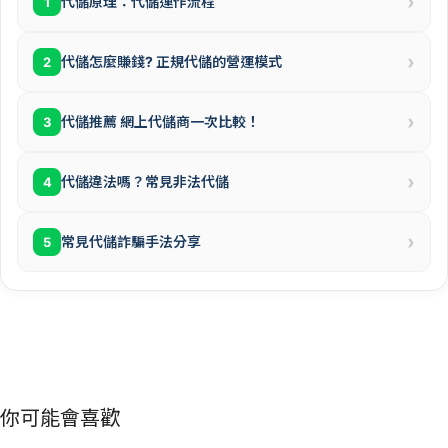
›
代儲原理：代儲運作流程
1
›
代儲怎麼賺錢? 正規代儲的營運模式
2
›
代儲推薦 網上代儲商一次比較！
3
›
代儲違法嗎？常見非法代儲
4
›
常見代儲詐騙手法分享
5
你可能會喜歡