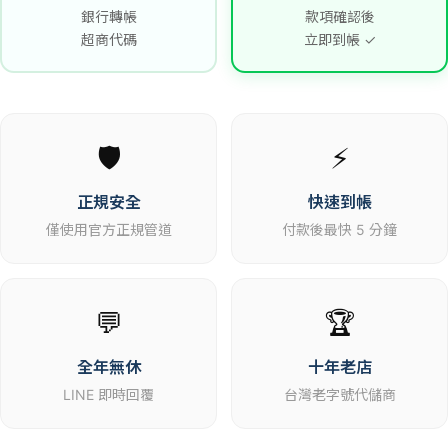
銀行轉帳
款項確認後
超商代碼
立即到帳 ✓
🛡️
⚡
正規安全
快速到帳
僅使用官方正規管道
付款後最快 5 分鐘
💬
🏆
全年無休
十年老店
LINE 即時回覆
台灣老字號代儲商