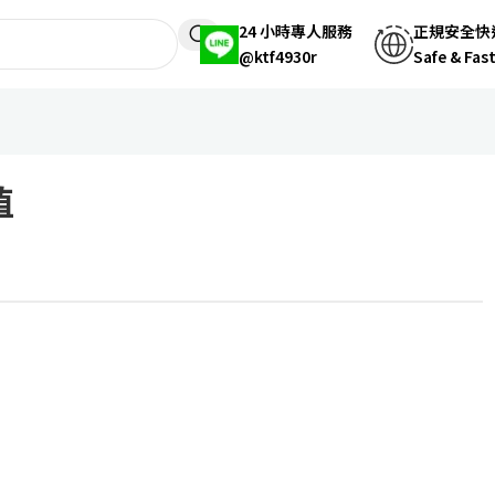
24 小時專人服務
正規安全快
@ktf4930r
Safe & Fas
值