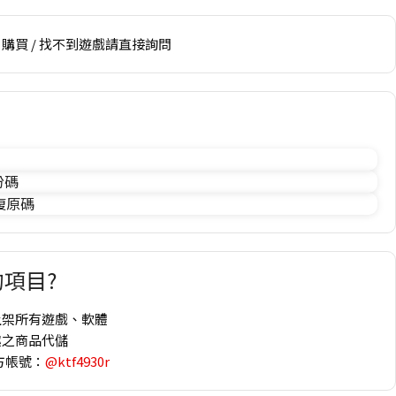
購買 / 找不到遊戲請直接詢問
份碼
 復原碼
項目?
上架所有遊戲、軟體
趣之商品代儲
方帳號：
@ktf4930r