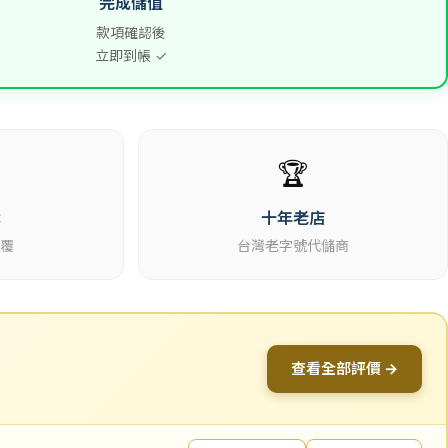
完成儲值
款項確認後
立即到帳 ✓
🏆
休
十年老店
回覆
台灣老字號代儲商
查看全部評價 →