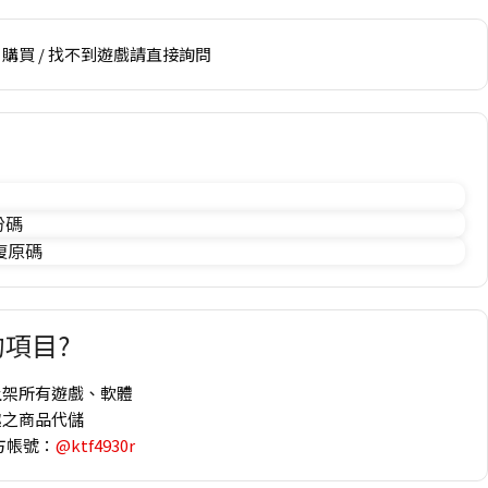
購買 / 找不到遊戲請直接詢問
份碼
 復原碼
項目?
上架所有遊戲、軟體
趣之商品代儲
方帳號：
@ktf4930r