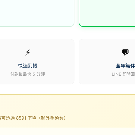
⚡
💬
快速到帳
全年無
付款後最快 5 分鐘
LINE 即時
透過 8591 下單（額外手續費）