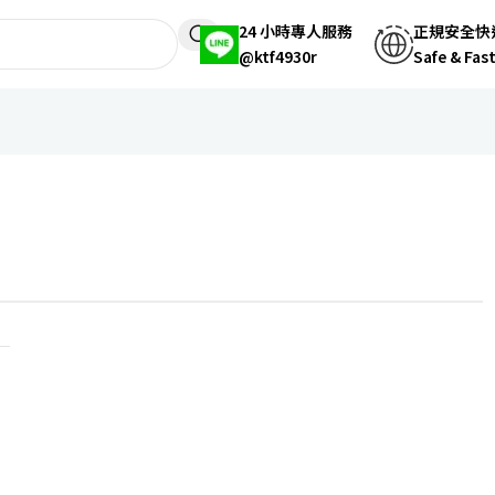
24 小時專人服務
正規安全快
@ktf4930r
Safe & Fas