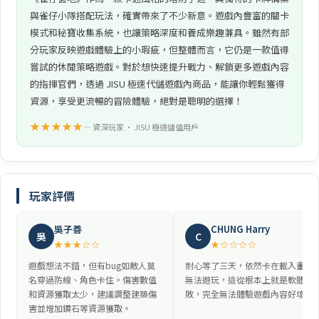
與雀仔小隊搭配玩法，確實帶來了不少新意。遊戲內豐富的關卡
模式和秘寶收集系統，也讓策略深度和養成樂趣兼具。雖然有部
分玩家反映遊戲體驗上的小瑕疵，但整體而言，它仍是一款值得
嘗試的休閒策略遊戲。對於想快速提升戰力、解鎖更多遊戲內容
的指揮官們，透過 JISU 極速代儲遊戲內商品，能讓你輕鬆獲得
資源，享受更流暢的冒險體驗，絕對是聰明的選擇！
★★★★★
— 資深玩家 • JISU 極速儲值用戶
玩家評價
吳子善
CHUNG Harry
吳
C
★★★☆☆
★☆☆☆☆
遊戲想法不錯，但有bug如敵人莫
耐心等了三天，依然卡在載入畫面
名穿過防線、角色卡住。傷害數值
無法遊玩，這從根本上就是軟體失
和資源獲取太少，建議調整建築傷
敗，完全無法體驗遊戲內容好壞。
害並增加鑽石等資源獲取。