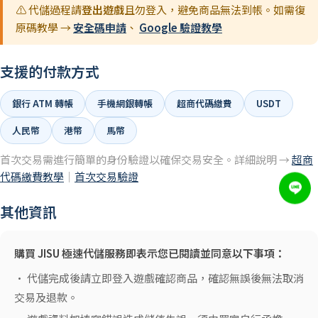
⚠️ 代儲過程請
登出遊戲
且勿登入，避免商品無法到帳。如需復
原碼教學 →
安全碼申請
、
Google 驗證教學
支援的付款方式
銀行 ATM 轉帳
手機網銀轉帳
超商代碼繳費
USDT
人民幣
港幣
馬幣
首次交易需進行簡單的身份驗證以確保交易安全。詳細說明 →
超商
代碼繳費教學
｜
首次交易驗證
其他資訊
購買 JISU 極速代儲服務即表示您已閱讀並同意以下事項：
• 代儲完成後請立即登入遊戲確認商品，確認無誤後無法取消
交易及退款。