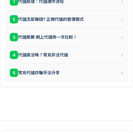
›
代儲原理：代儲運作流程
1
›
代儲怎麼賺錢? 正規代儲的營運模式
2
›
代儲推薦 網上代儲商一次比較！
3
›
代儲違法嗎？常見非法代儲
4
›
常見代儲詐騙手法分享
5