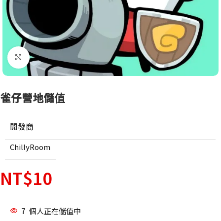
點擊放大
雀仔營地儲值
開發商
ChillyRoom
NT$
10
7
個人正在儲值中