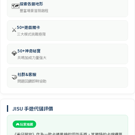
探索各類地形
🗺️
豐富場景冒險啟程
50+遊戲關卡
⚔️
三大模式挑戰極限
50+神奇秘寶
💎
共鳴加成力量強大
社群&客服
🤝
問題回饋即時協助
JISU 手遊代儲評價
🎮 玩家推薦
《雀仔營地》作為一款卡通風格的塔防手遊，其獨特的卡牌構築