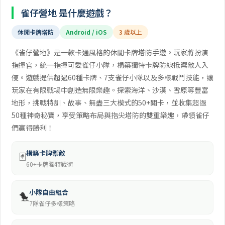
雀仔營地 是什麼遊戲？
休閒卡牌塔防
Android / iOS
3 歲以上
《雀仔營地》是一款卡通風格的休閒卡牌塔防手遊。玩家將扮演
指揮官，統一指揮可愛雀仔小隊，構築獨特卡牌防線抵禦敵人入
侵。遊戲提供超過60種卡牌、7支雀仔小隊以及多樣戰鬥技能，讓
玩家在有限戰場中創造無限樂趣。探索海洋、沙漠、雪原等豐富
地形，挑戰特訓、故事、無盡三大模式的50+關卡，並收集超過
50種神奇秘寶，享受策略布局與指尖塔防的雙重樂趣，帶領雀仔
們贏得勝利！
構築卡牌禦敵
🃏
60+卡牌獨特戰術
小隊自由組合
🐤
7隊雀仔多樣策略