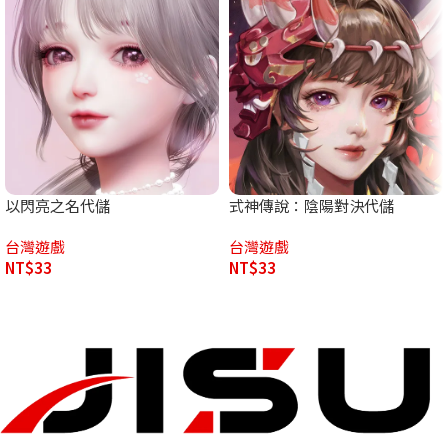
以閃亮之名代儲
式神傳說：陰陽對決代儲
台灣遊戲
台灣遊戲
NT$
33
NT$
33