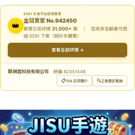
8591 交易平台認證賣家
金冠賣家 No.942450
👑
31,000+
累積交易評價
筆 ｜ 如有安全顧慮可透
過 8591 下單（額外手續費）
查看全部評價 →
🏢
網雲科技有限公司
統編 82351448
📋
🔍
104 公司簡介
工商登記查詢