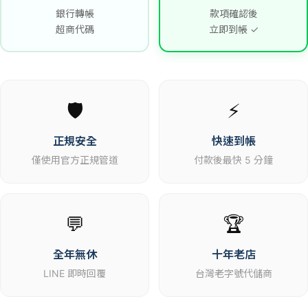
銀行轉帳
款項確認後
超商代碼
立即到帳 ✓
🛡️
⚡
正規安全
快速到帳
僅使用官方正規管道
付款後最快 5 分鐘
💬
🏆
全年無休
十年老店
LINE 即時回覆
台灣老字號代儲商