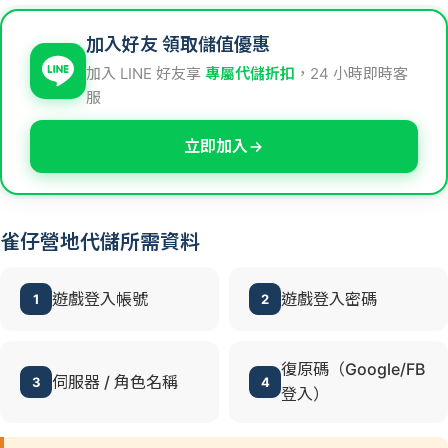
加入好友 領取儲值優惠
加入 LINE 好友享
專屬代儲折扣
，24 小時即時客
服
立即加入
雀仔營地代儲所需資料
遊戲登入帳號
遊戲登入密碼
1
2
復原碼（Google/FB
伺服器 / 角色名稱
3
4
登入）