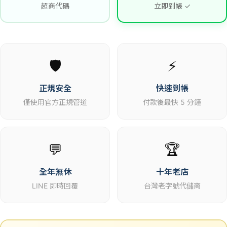
超商代碼
立即到帳 ✓
🛡️
⚡
正規安全
快速到帳
僅使用官方正規管道
付款後最快 5 分鐘
💬
🏆
全年無休
十年老店
LINE 即時回覆
台灣老字號代儲商