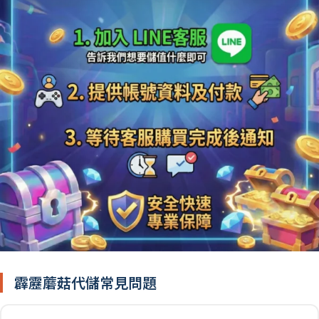
霹靂蘑菇代儲常見問題