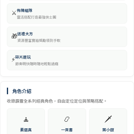
佈陣組隊
⚔️
靈活搭配打造最強俠士團
送禮大方
🎁
資源豐富寶箱獎勵領到手軟
碎片遊玩
⚡
節奏明快隨時隨地輕鬆過癮
角色介紹
收錄霹靂全系列經典角色，自由定位定位與策略搭配。
🧘
📿
🗡️
素還真
一頁書
葉小釵