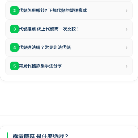
›
代儲怎麼賺錢? 正規代儲的營運模式
2
›
代儲推薦 網上代儲商一次比較！
3
›
代儲違法嗎？常見非法代儲
4
›
常見代儲詐騙手法分享
5
霹靂蘑菇 是什麼遊戲？