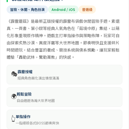
冒險、休閒、角色扮演
Android / iOS
普遍級
《霹靂蘑菇》是最新正版授權的霹靂布袋戲休閒冒險手遊。素還
真、一頁書、葉小釵等經典人氣角色在「菇境中原」集結，以萌
化形象重現原作精神。遊戲主打單指操作與策略佈陣，玩家可自
由探索炙熱沙漠、異度浮屠等大世界地圖。節奏明快且支援碎片
時間遊玩，結合豐富的養成、競技系統與佛系獎勵，讓玩家輕鬆
體驗「轟動武林，驚動萬教」的快感。
霹靂授權
🎭
經典角色萌化演出情懷滿滿
輕鬆冒險
🌍
自由遨遊浩瀚大世界地圖
單指操作
👆
一指絕殺各式BOSS節奏爽快