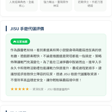
人氣經典角色，全能
強力輸出，重現原作
近戰俠士，手起刀落
核心
神采
絕殺
JISU 手遊代儲評價
🎮 玩家推薦
作為霹靂老粉絲，看到素還真和葉小釵變身萌萌蘑菇造型真的很
有趣。遊戲節奏輕快，不論是推圖還是爬塔都能一指搞定，策略
佈陣讓戰鬥充滿變化。為了能在江湖爭霸中脫穎而出，提早入手
永久卡和限時活動禮包能讓戰力快速提升，養成過程更順手。建
議想追求極致俠士陣容的玩家，透過 JISU 極速代儲獲取資源，
不僅效率高且穩定安全，讓你輕鬆稱霸菇境中原！
★★★★★
— 資深玩家 • JISU 極速儲值用戶