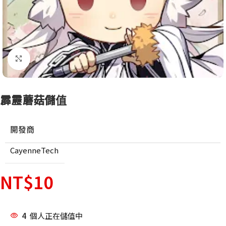
點擊放大
霹靂蘑菇儲值
開發商
CayenneTech
NT$
10
4
個人正在儲值中