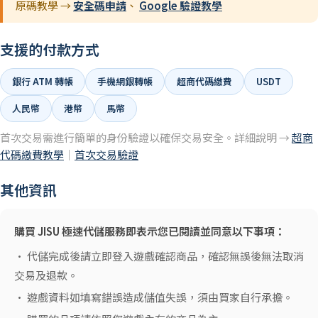
原碼教學 →
安全碼申請
、
Google 驗證教學
支援的付款方式
銀行 ATM 轉帳
手機網銀轉帳
超商代碼繳費
USDT
人民幣
港幣
馬幣
首次交易需進行簡單的身份驗證以確保交易安全。詳細說明 →
超商
代碼繳費教學
｜
首次交易驗證
其他資訊
購買 JISU 極速代儲服務即表示您已閱讀並同意以下事項：
• 代儲完成後請立即登入遊戲確認商品，確認無誤後無法取消
交易及退款。
• 遊戲資料如填寫錯誤造成儲值失誤，須由買家自行承擔。