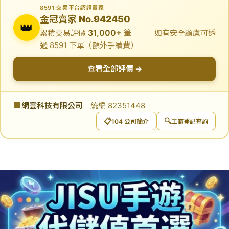
8591 交易平台認證賣家
金冠賣家 No.942450
👑
31,000+
累積交易評價
筆 ｜ 如有安全顧慮可透
過 8591 下單（額外手續費）
查看全部評價 →
🏢
網雲科技有限公司
統編 82351448
📋
🔍
104 公司簡介
工商登記查詢