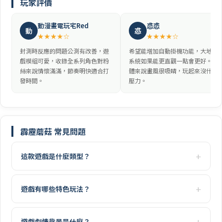
玩家評價
動漫畫電玩宅Red
怷怷
動
怷
★★★★☆
★★★★☆
封測時反應的問題公測有改善，遊
希望能增加自動掛機功能，大地圖
戲模組可愛，收錄全系列角色對粉
系統如果能更直觀一點會更好。整
絲來說情懷滿滿，節奏明快適合打
體來說畫風很吸睛，玩起來沒什麼
發時間。
壓力。
霹靂蘑菇 常見問題
這款遊戲是什麼類型？
遊戲有哪些特色玩法？
遊戲劇情背景是什麼？