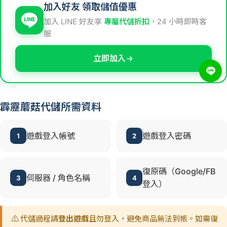
加入好友 領取儲值優惠
加入 LINE 好友享
專屬代儲折扣
，24 小時即時客
服
立即加入
霹靂蘑菇代儲所需資料
遊戲登入帳號
遊戲登入密碼
1
2
復原碼（Google/FB
伺服器 / 角色名稱
3
4
登入）
⚠️ 代儲過程請
登出遊戲
且勿登入，避免商品無法到帳。如需復