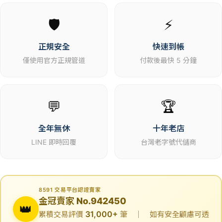
🛡️
⚡
正規安全
快速到帳
僅使用官方正規管道
付款後最快 5 分鐘
💬
🏆
全年無休
十年老店
LINE 即時回覆
台灣老字號代儲商
8591 交易平台認證賣家
金冠賣家 No.942450
👑
31,000+
累積交易評價
筆 ｜ 如有安全顧慮可透