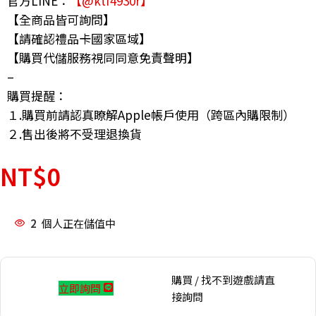
官方LINE：
【@ktf4930r】
【全商品皆可詢問】
【請確認禮品卡國家區域】
【購買代儲服務視同同意免責聲明】
–
購買提醒：
１.購買前請認真瞭解Apple帳戶使用（跨區內購限制）
２.售出後將不受理退換貨
NT$
0
2
個人正在儲值中
購買 / 找不到遊戲請直
立即詢問
接詢問