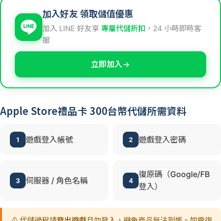
加入好友 領取儲值優惠
加入 LINE 好友享
專屬代儲折扣
，24 小時即時客
服
立即加入
Apple Store禮品卡 300台幣代儲所需資料
遊戲登入帳號
遊戲登入密碼
1
2
復原碼（Google/FB
伺服器 / 角色名稱
3
4
登入）
⚠️ 代儲過程請
登出遊戲
且勿登入，避免商品無法到帳。如需復