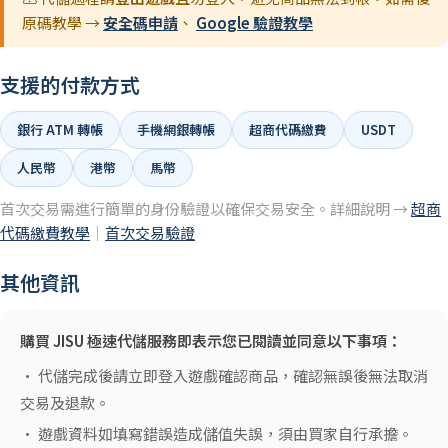
原碼教學 →
安全碼申請
、
Google 驗證教學
支援的付款方式
銀行 ATM 轉帳
手機網銀轉帳
超商代碼繳費
USDT
人民幣
港幣
馬幣
首次交易需進行簡單的身份驗證以確保交易安全。詳細說明 →
超商
代碼繳費教學
｜
首次交易驗證
其他資訊
購買 JISU 極速代儲服務即表示您已閱讀並同意以下事項：
• 代儲完成後請立即登入遊戲確認商品，確認無誤後無法取消
交易及退款。
• 遊戲資料如填寫錯誤造成儲值失誤，須由買家自行承擔。