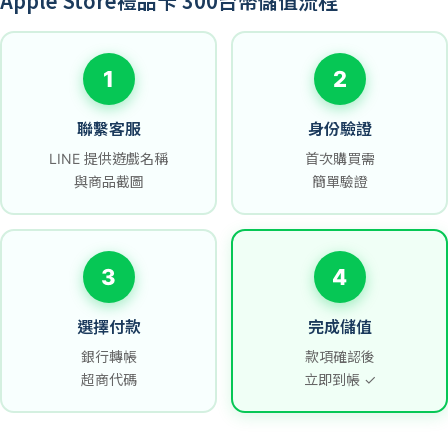
Apple Store禮品卡 300台幣儲值流程
1
2
聯繫客服
身份驗證
LINE 提供遊戲名稱
首次購買需
與商品截圖
簡單驗證
3
4
選擇付款
完成儲值
銀行轉帳
款項確認後
超商代碼
立即到帳 ✓