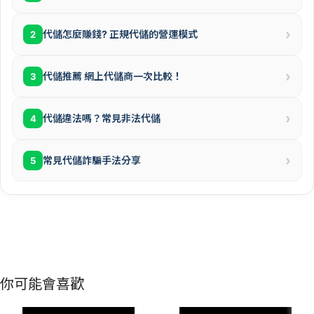
›
代儲怎麼賺錢? 正規代儲的營運模式
2
›
代儲推薦 網上代儲商一次比較！
3
›
代儲違法嗎？常見非法代儲
4
›
常見代儲詐騙手法分享
5
你可能會喜歡