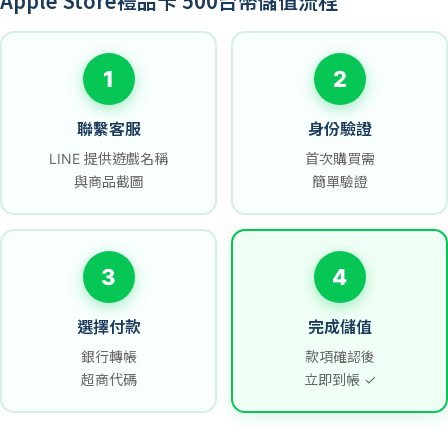
Apple Store禮品卡 500台幣儲值流程
1
2
聯繫客服
身份驗證
LINE 提供遊戲名稱
首次購買需
與商品截圖
簡單驗證
3
4
選擇付款
完成儲值
銀行轉帳
款項確認後
超商代碼
立即到帳 ✓