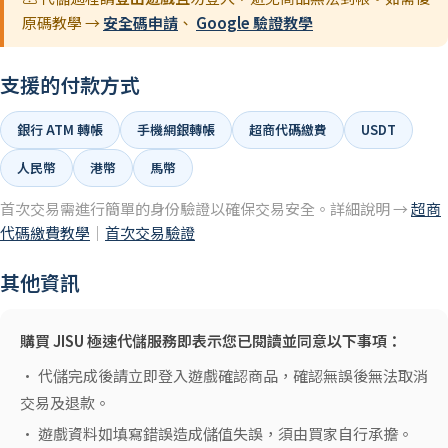
原碼教學 →
安全碼申請
、
Google 驗證教學
支援的付款方式
銀行 ATM 轉帳
手機網銀轉帳
超商代碼繳費
USDT
人民幣
港幣
馬幣
首次交易需進行簡單的身份驗證以確保交易安全。詳細說明 →
超商
代碼繳費教學
｜
首次交易驗證
其他資訊
購買 JISU 極速代儲服務即表示您已閱讀並同意以下事項：
• 代儲完成後請立即登入遊戲確認商品，確認無誤後無法取消
交易及退款。
• 遊戲資料如填寫錯誤造成儲值失誤，須由買家自行承擔。