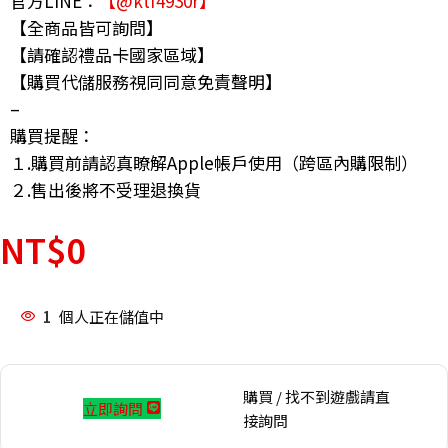
官方LINE：
【@ktf4930r】
【全商品皆可詢問】
【請確認禮品卡國家區域】
【購買代儲服務視同同意免責聲明】
–
購買提醒：
１.購買前請認真瞭解Apple帳戶使用（跨區內購限制）
２.售出後將不受理退換貨
NT$
0
1
個人正在儲值中
購買 / 找不到遊戲請直
立即詢問
接詢問