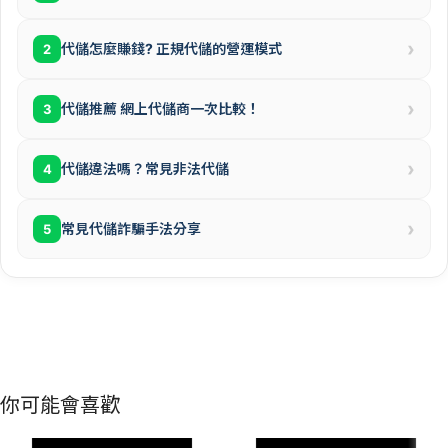
›
代儲怎麼賺錢? 正規代儲的營運模式
2
›
代儲推薦 網上代儲商一次比較！
3
›
代儲違法嗎？常見非法代儲
4
›
常見代儲詐騙手法分享
5
你可能會喜歡