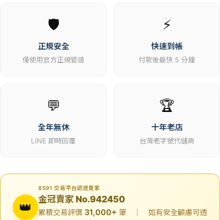
🛡️
⚡
正規安全
快速到帳
僅使用官方正規管道
付款後最快 5 分鐘
💬
🏆
全年無休
十年老店
LINE 即時回覆
台灣老字號代儲商
8591 交易平台認證賣家
金冠賣家 No.942450
👑
31,000+
累積交易評價
筆 ｜ 如有安全顧慮可透