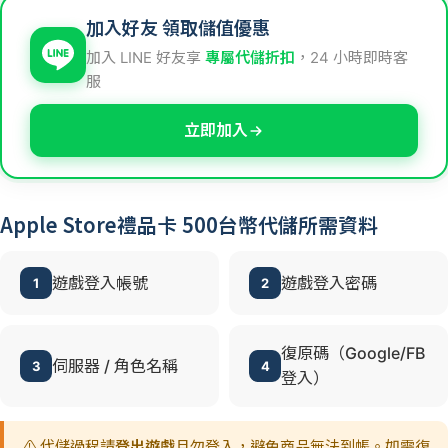
加入好友 領取儲值優惠
加入 LINE 好友享
專屬代儲折扣
，24 小時即時客
服
立即加入
Apple Store禮品卡 500台幣代儲所需資料
遊戲登入帳號
遊戲登入密碼
1
2
復原碼（Google/FB
伺服器 / 角色名稱
3
4
登入）
⚠️ 代儲過程請
登出遊戲
且勿登入，避免商品無法到帳。如需復