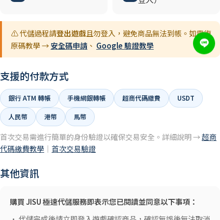
登入）
⚠️ 代儲過程請
登出遊戲
且勿登入，避免商品無法到帳。如需復
原碼教學 →
安全碼申請
、
Google 驗證教學
支援的付款方式
銀行 ATM 轉帳
手機網銀轉帳
超商代碼繳費
USDT
人民幣
港幣
馬幣
首次交易需進行簡單的身份驗證以確保交易安全。詳細說明 →
超商
代碼繳費教學
｜
首次交易驗證
其他資訊
購買 JISU 極速代儲服務即表示您已閱讀並同意以下事項：
• 代儲完成後請立即登入遊戲確認商品，確認無誤後無法取消