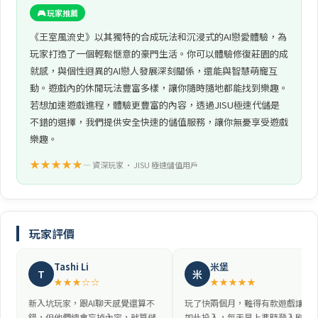
🎮 玩家推薦
《王室風流史》以其獨特的合成玩法和沉浸式的AI戀愛體驗，為
玩家打造了一個輕鬆愜意的豪門生活。你可以體驗修復莊園的成
就感，與個性迥異的AI戀人發展深刻關係，還能與智慧萌寵互
動。遊戲內的休閒玩法豐富多樣，讓你隨時隨地都能找到樂趣。
若想加速遊戲進程，體驗更豐富的內容，透過JISU極速代儲是
不錯的選擇，我們提供安全快速的儲值服務，讓你無憂享受遊戲
樂趣。
★★★★★
— 資深玩家 • JISU 極速儲值用戶
玩家評價
Tashi Li
米堡
T
米
★★★☆☆
★★★★★
新入坑玩家，跟AI聊天感覺還算不
玩了快兩個月，難得有款遊戲讓我
錯，但他們總會忘掉內容，就算儲
如此投入，每天早上準時登入刷任