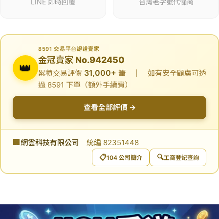
LINE 即時回覆
台灣老字號代儲商
8591 交易平台認證賣家
金冠賣家 No.942450
👑
31,000+
累積交易評價
筆 ｜ 如有安全顧慮可透
過 8591 下單（額外手續費）
查看全部評價 →
🏢
網雲科技有限公司
統編 82351448
📋
🔍
104 公司簡介
工商登記查詢