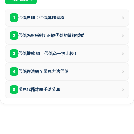
›
代儲原理：代儲運作流程
1
›
代儲怎麼賺錢? 正規代儲的營運模式
2
›
代儲推薦 網上代儲商一次比較！
3
›
代儲違法嗎？常見非法代儲
4
›
常見代儲詐騙手法分享
5