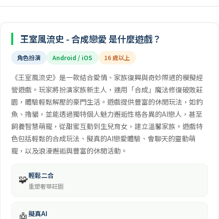
王室風流史 - 合成戀愛 是什麼遊戲？
角色扮演
Android / iOS
16 歲以上
《王室風流史》是一款結合愛情、家族復興與奇妙際遇的模擬經
營遊戲。玩家將扮演家族新主人，運用「合成」魔法修復破敗莊
園，體驗輕鬆解壓的豪門生活。遊戲提供豐富的休閒玩法，如釣
魚、擼貓，並能透過獨特個人魅力邂逅性格各異的AI戀人，甚至
飼養智慧萌寵，從甜蜜互動到生兒育女，建立溫馨家族。遊戲特
色包括輕鬆的合成玩法、擬真的AI戀愛體驗、會聊天的靈動萌
寵，以及浪漫邂逅與豐富的休閒活動。
輕鬆二合
🧩
重塑奢華莊園
擬真AI
🤖