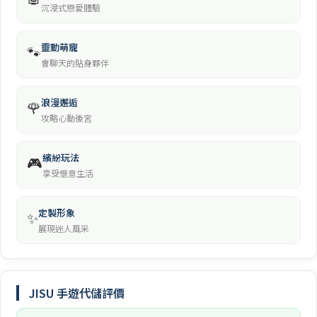
沉浸式戀愛體驗
靈動萌寵
🐾
會聊天的貼身夥伴
浪漫邂逅
🌹
攻略心動後宮
繽紛玩法
🎮
享受愜意生活
定製形象
✨
展現迷人風采
JISU 手遊代儲評價