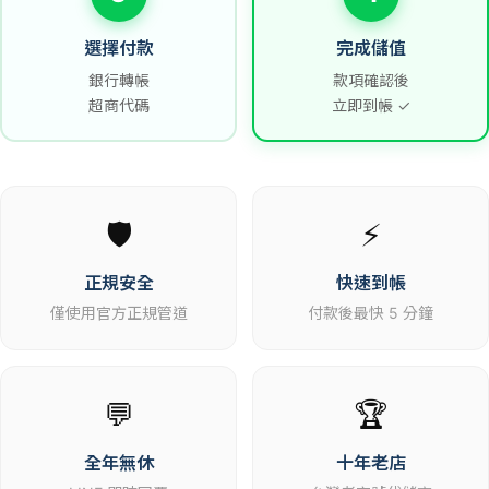
選擇付款
完成儲值
銀行轉帳
款項確認後
超商代碼
立即到帳 ✓
🛡️
⚡
正規安全
快速到帳
僅使用官方正規管道
付款後最快 5 分鐘
💬
🏆
全年無休
十年老店