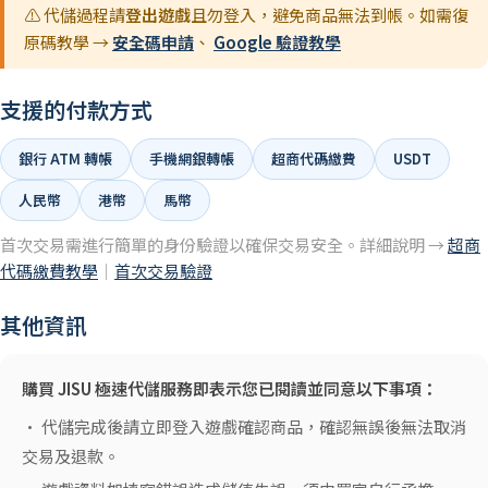
⚠️ 代儲過程請
登出遊戲
且勿登入，避免商品無法到帳。如需復
原碼教學 →
安全碼申請
、
Google 驗證教學
支援的付款方式
銀行 ATM 轉帳
手機網銀轉帳
超商代碼繳費
USDT
人民幣
港幣
馬幣
首次交易需進行簡單的身份驗證以確保交易安全。詳細說明 →
超商
代碼繳費教學
｜
首次交易驗證
其他資訊
購買 JISU 極速代儲服務即表示您已閱讀並同意以下事項：
• 代儲完成後請立即登入遊戲確認商品，確認無誤後無法取消
交易及退款。