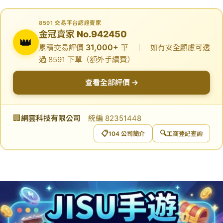
8591 交易平台認證賣家
金冠賣家 No.942450
👑
31,000+
累積交易評價
筆 ｜ 如有安全顧慮可透
過 8591 下單（額外手續費）
查看全部評價 →
🏢
網雲科技有限公司
統編 82351448
📋
🔍
104 公司簡介
工商登記查詢