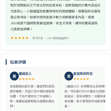
對於想輕鬆玩又不想太肝的玩家來說，這款遊戲的付費內容設計
也很良心，小額儲值就能獲得很好的遊戲體驗，綠蘑菇和去廣告
是必買項目。如果你想快速提升戰力或解鎖更多內容，透過
JISU極速代儲絕對是最佳選擇，安全又快速，讓你的蘑菇冒險
之路更加順暢！
★★★★★
— 資深玩家 • JISU 極速儲值用戶
玩家評價
蘑菇狂人
愛冒險的阿宏
蘑
愛
★★★★★
★★★★★
這遊戲真的超可愛！蘑菇們的造型
《蘑菇GO》的策略性比我想像中
都好療癒，而且打怪升級的過程很
高，特別是打BOSS要走位和配蘑
有趣，不知不覺就玩了好幾個小
菇組合，很有挑戰性！地圖探索也
時。推薦給喜歡輕鬆玩遊戲的朋友
很有趣，每次發現新區域都很驚
們！
喜。