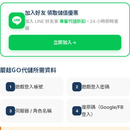
加入好友 領取儲值優惠
加入 LINE 好友享
專屬代儲折扣
，24 小時即時客
服
立即加入
蘑菇GＯ代儲所需資料
遊戲登入帳號
遊戲登入密碼
1
2
復原碼（Google/FB
伺服器 / 角色名稱
3
4
登入）