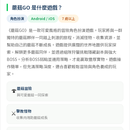
蘑菇GO 是什麼遊戲？
角色扮演
Android / iOS
7 歲以上
《蘑菇GO》是一款可愛風格的冒險角色扮演遊戲。玩家將與一群
獨特的蘑菇夥伴一同踏上刺激的旅程，消滅怪物、收集資源，並
幫助自己的蘑菇不斷成長。遊戲提供廣闊的世界地圖供玩家探
索，解鎖更多蘑菇同伴，並透過組隊狩獵挑戰隱藏副本與強大
BOSS。分析BOSS弱點並運用策略，才能贏取豐厚寶物。遊戲操
作簡單，但充滿策略深度，適合喜歡輕鬆冒險與角色養成的玩
家。
蘑菇冒險
🍄
與可愛蘑菇一同探索
擊敗怪物
⚔️
收集肉塊助蘑菇成長