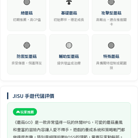
🟢
🍄
🔴
綠蘑菇
基礎蘑菇
攻擊型蘑菇
初期推薦，高CP值
初始夥伴，穩定成長
高輸出，適合推進關
卡
🔵
🟡
🟣
防禦型蘑菇
輔助型蘑菇
特殊蘑菇
承受傷害，保護隊友
提供增益或治療
具備獨特控制或範圍
技
JISU 手遊代儲評價
🎮 玩家推薦
《蘑菇GO》是一款非常值得一玩的休閒RPG，可愛的蘑菇畫風
和豐富的冒險內容讓人愛不釋手。遊戲的養成系統和策略戰鬥都
做得很有趣，特別是組隊挑戰BOSS的環節，需要玩家動腦筋。