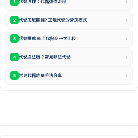
›
代儲原理：代儲運作流程
1
›
代儲怎麼賺錢? 正規代儲的營運模式
2
›
代儲推薦 網上代儲商一次比較！
3
›
代儲違法嗎？常見非法代儲
4
›
常見代儲詐騙手法分享
5