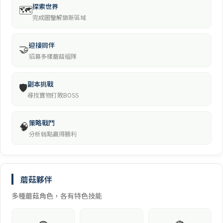
探索世界
🗺️
完成圖鑒解鎖新區域
迎接同伴
🤝
招募多樣蘑菇組隊
副本挑戰
🛡️
尋找寶物打敗BOSS
策略戰鬥
🧠
分析弱點贏得勝利
蘑菇夥伴
多種蘑菇角色，各有特色技能