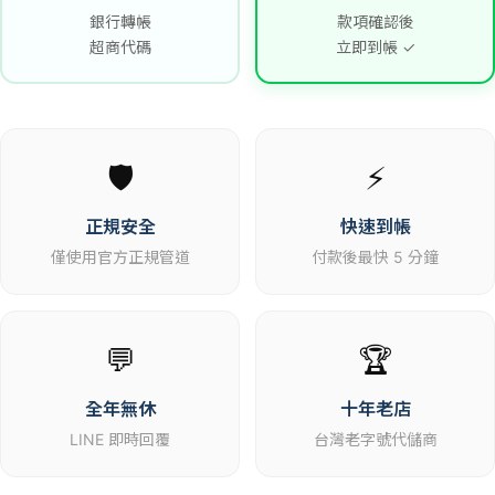
銀行轉帳
款項確認後
超商代碼
立即到帳 ✓
🛡️
⚡
正規安全
快速到帳
僅使用官方正規管道
付款後最快 5 分鐘
💬
🏆
全年無休
十年老店
LINE 即時回覆
台灣老字號代儲商