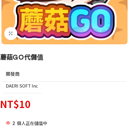
點擊放大
蘑菇GＯ代儲值
開發商
DAERI SOFT Inc
NT$
10
2
個人正在儲值中