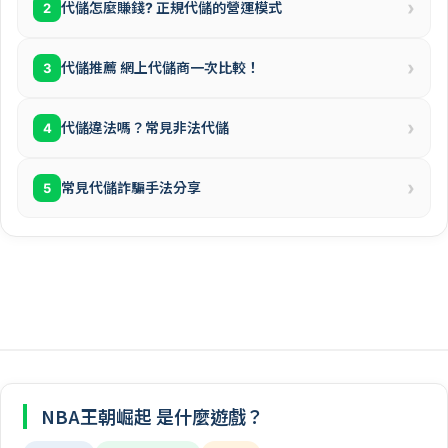
›
代儲怎麼賺錢? 正規代儲的營運模式
2
›
代儲推薦 網上代儲商一次比較！
3
›
代儲違法嗎？常見非法代儲
4
›
常見代儲詐騙手法分享
5
NBA王朝崛起 是什麼遊戲？