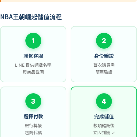
NBA王朝崛起儲值流程
1
2
聯繫客服
身份驗證
LINE 提供遊戲名稱
首次購買需
與商品截圖
簡單驗證
3
4
選擇付款
完成儲值
銀行轉帳
款項確認後
超商代碼
立即到帳 ✓