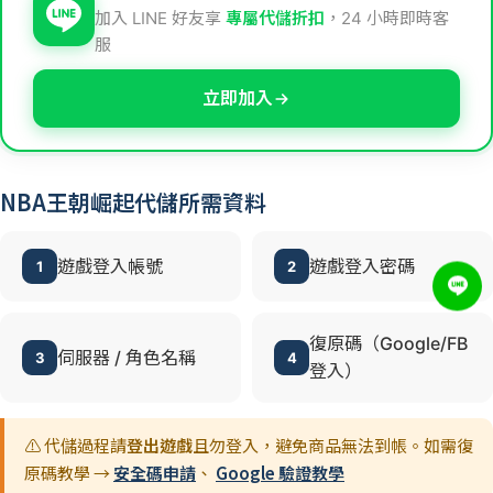
加入 LINE 好友享
專屬代儲折扣
，24 小時即時客
服
立即加入
NBA王朝崛起代儲所需資料
遊戲登入帳號
遊戲登入密碼
1
2
復原碼（Google/FB
伺服器 / 角色名稱
3
4
登入）
⚠️ 代儲過程請
登出遊戲
且勿登入，避免商品無法到帳。如需復
原碼教學 →
安全碼申請
、
Google 驗證教學