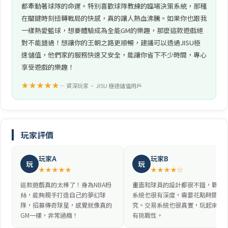
都牽動著球隊的命運。特別喜歡球隊教練的臨場決策系統，那種
在關鍵時刻扭轉戰局的快感，真的讓人熱血沸騰。如果你也跟我
一樣熱愛籃球，想要體驗成為全能GM的樂趣，那麼這款遊戲絕
對不能錯過！想讓你的王朝之路更順暢，建議可以透過JISU極
速儲值，他們家的服務快速又安全，能讓你省下不少時間，專心
享受遊戲的樂趣！
★★★★★
— 資深玩家 • JISU 極速儲值用戶
玩家評價
玩家A
玩家B
玩
玩
★★★★★
★★★★☆
這款遊戲真的太棒了！身為NBA粉
畫面和球員的設計都很不錯，戰術
絲，能夠親手打造自己的夢幻球
系統也很有深度，需要花點時間研
隊，招募傳奇球星，感覺就像真的
究。交易系統也很真實，玩起來很
GM一樣，非常過癮！
有挑戰性。