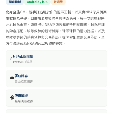
體育模擬
Android / iOS
普遍級
化身全能GM，親手打造屬於你的冠軍王朝！以真實NBA球員與賽
事數據為基礎，自由招募現役球星與傳奇名將，每一次選擇都將
左右球隊未來。遊戲提供NBA正版授權的全明星圖鑑、球隊經理
的陣容搭配、球隊教練的戰術博弈、球隊球探的潛力挖掘，以及
球隊精算師的薪資預算與交易佈局。從陣容配置到交易佈局，全
方位體驗成為NBA總冠軍教練的樂趣。
NBA正版授權
⭐
收錄500+球星
夢幻陣容
👑
自由招募組建
傳奇戰術
🧠
臨場決策致勝