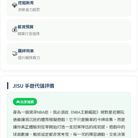
挖掘新秀
💎
洞察潛力超巨
薪資預算
💰
精算打造強隊
羈絆效果
🤝
提升團隊戰力
JISU 手遊代儲評價
🎮 玩家推薦
身為一個資深NBA迷，我必須說《NBA王朝崛起》絕對是近期玩
過最讓我沉迷的體育模擬遊戲！它不只是簡單的卡牌收集，而是
讓你真正體驗到從零開始打造一支冠軍隊伍的成就感。遊戲中的
球員數據、戰術設定都非常考究，每一次的陣容調動、交易決策