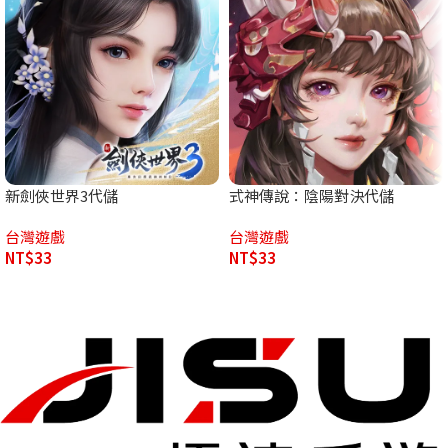
新劍俠世界3代儲
式神傳說：陰陽對決代儲
台灣遊戲
台灣遊戲
NT$
33
NT$
33