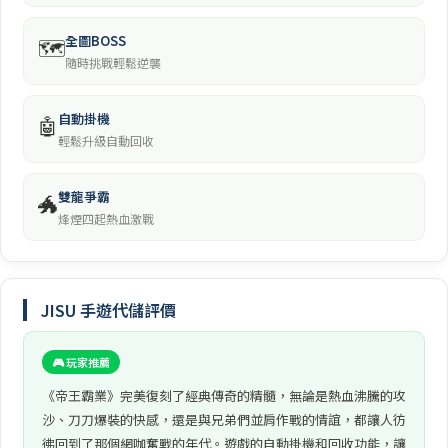
全圖BOSS
🗺️
隨時挑戰輕鬆逆襲
自動掛機
🤖
輕鬆升級自動回收
雙龍爭霸
🐲
烽煙四起熱血激戰
JISU 手遊代儲評價
🎮 玩家推薦
《帝王霸業》完美復刻了經典傳奇的精髓，無論是熱血沸騰的攻
沙、刀刀爆裝的快感，還是與兄弟們並肩作戰的情誼，都讓人彷
彿回到了那個網咖奮戰的年代。遊戲的自動掛機和回收功能，讓