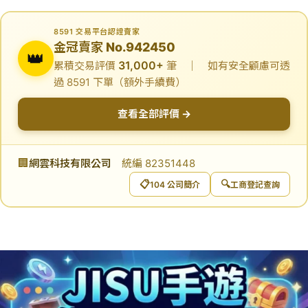
8591 交易平台認證賣家
金冠賣家 No.942450
👑
31,000+
累積交易評價
筆 ｜ 如有安全顧慮可透
過 8591 下單（額外手續費）
查看全部評價 →
🏢
網雲科技有限公司
統編 82351448
📋
🔍
104 公司簡介
工商登記查詢