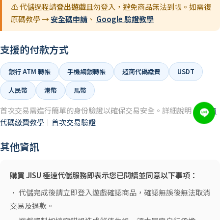
⚠️ 代儲過程請
登出遊戲
且勿登入，避免商品無法到帳。如需復
原碼教學 →
安全碼申請
、
Google 驗證教學
支援的付款方式
銀行 ATM 轉帳
手機網銀轉帳
超商代碼繳費
USDT
人民幣
港幣
馬幣
首次交易需進行簡單的身份驗證以確保交易安全。詳細說明 →
超商
代碼繳費教學
｜
首次交易驗證
其他資訊
購買 JISU 極速代儲服務即表示您已閱讀並同意以下事項：
• 代儲完成後請立即登入遊戲確認商品，確認無誤後無法取消
交易及退款。