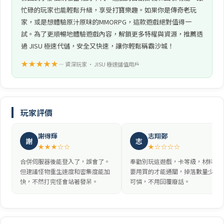
忙碌的玩家也能輕鬆升級，享受打寶樂趣。如果你是傳奇老玩
家，或是想體驗原汁原味的MMORPG，這款遊戲絕對值得一
試。為了更順暢地體驗遊戲內容，解鎖更多特權與資源，推薦透
過 JISU 極速代儲，安全又快速，讓你輕鬆稱霸沙城！
★★★★★
— 資深玩家 • JISU 極速儲值用戶
玩家評價
謝得輝
志翔鄭
謝
志
★★★☆☆
★☆☆☆☆
合併伺服器後能登入了，誤會了。
奉勸別玩這遊戲，卡等級，材料全
但建議怪物重生速度和密集度能加
要用買的才能通關，掉落數量少得
快，不然打完怪會站著發呆。
可憐，不用回覆廢話。