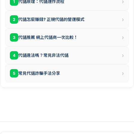
›
代儲原理：代儲運作流程
1
›
代儲怎麼賺錢? 正規代儲的營運模式
2
›
代儲推薦 網上代儲商一次比較！
3
›
代儲違法嗎？常見非法代儲
4
›
常見代儲詐騙手法分享
5