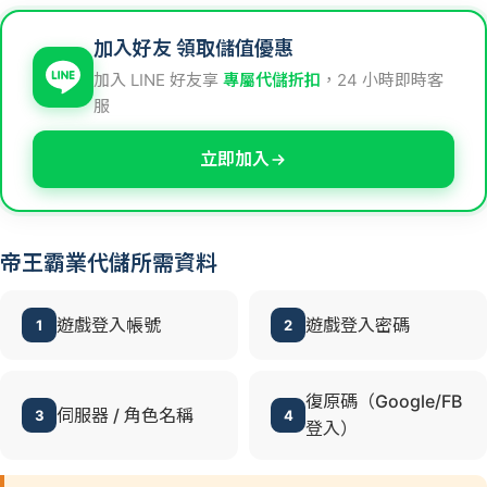
加入好友 領取儲值優惠
加入 LINE 好友享
專屬代儲折扣
，24 小時即時客
服
立即加入
帝王霸業代儲所需資料
遊戲登入帳號
遊戲登入密碼
1
2
復原碼（Google/FB
伺服器 / 角色名稱
3
4
登入）