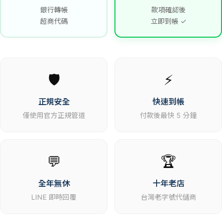
銀行轉帳
款項確認後
超商代碼
立即到帳 ✓
🛡️
⚡
正規安全
快速到帳
僅使用官方正規管道
付款後最快 5 分鐘
💬
🏆
全年無休
十年老店
LINE 即時回覆
台灣老字號代儲商