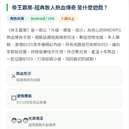
帝王霸業-經典散人熱血傳奇 是什麼遊戲？
角色扮演
Android / iOS
3 歲以上
《帝王霸業》是一款以「升級、爆裝、攻沙」為核心的MMORPG
熱血傳奇手遊。遊戲延續經典傳奇玩法，集結怪物攻城、多人團
戰、激情BOSS等多種精彩內容。所有地圖皆可刷新BOSS，讓玩
家輕鬆逆襲，終極裝備唾手可得。快召集兄弟，重溫十年熱血，
一起征服BOSS，打造經典沙城，找回最初的感動！
熱血攻沙
⚔️
經典傳奇攻城戰
激情爆裝
💥
BOSS掉落極品裝備
兄弟情深
🧑‍🤝‍🧑
組隊團戰共創霸業